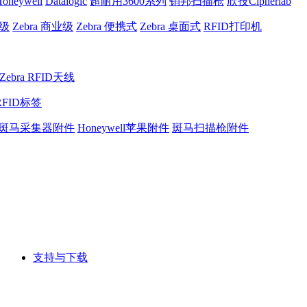
oneywell
Datalogic
超耐用3600系列
销邦扫描枪
欣技Cipherlab
业级
Zebra 商业级
Zebra 便携式
Zebra 桌面式
RFID打印机
Zebra RFID天线
RFID标签
斑马采集器附件
Honeywell苹果附件
斑马扫描枪附件
支持与下载