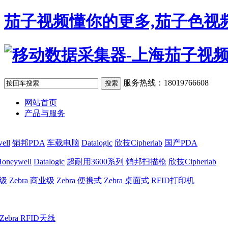
茄子视频懂你的更多,茄子色视频
服务热线：18019766608
网站首页
产品与服务
ell
销邦PDA
车载电脑
Datalogic
欣技Cipherlab
国产PDA
oneywell
Datalogic
超耐用3600系列
销邦扫描枪
欣技Cipherlab
业级
Zebra 商业级
Zebra 便携式
Zebra 桌面式
RFID打印机
Zebra RFID天线