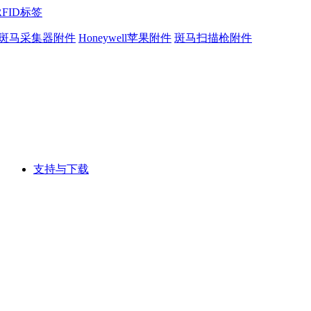
RFID标签
斑马采集器附件
Honeywell苹果附件
斑马扫描枪附件
支持与下载