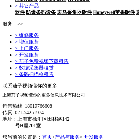
> 其它产品
软件
防爆条码设备
斑马采集器附件
Honeywell苹果附件
服务 >>
> 维修服务
> 增值服务
> 上门服务
> 开发服务
> 茄子免费视频下载租赁
> 数据采集器租赁
> 条码扫描枪租赁
联系茄子视频懂你的更多
上海茄子视频懂你的更多信息技术有限公司
销售热线: 18019766608
传真: 021-54251974
地址：上海市徐汇区田林路142
号H座701室
您当前的位置是：
首页
>
产品与服务
>
开发服务