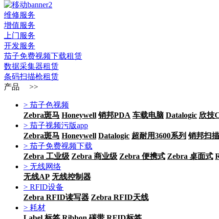
维修服务
增值服务
上门服务
开发服务
茄子免费视频下载租赁
数据采集器租赁
条码扫描枪租赁
产品 >>
> 茄子色视频
Zebra斑马
Honeywell
销邦PDA
车载电脑
Datalogic
欣技Ci
> 茄子视频污版app
Zebra斑马
Honeywell
Datalogic
超耐用3600系列
销邦扫
> 茄子免费视频下载
Zebra 工业级
Zebra 商业级
Zebra 便携式
Zebra 桌面式
> 无线网络
无线AP
无线控制器
> RFID设备
Zebra RFID读写器
Zebra RFID天线
> 耗材
Label 标签
Ribbon 碳带
RFID标签