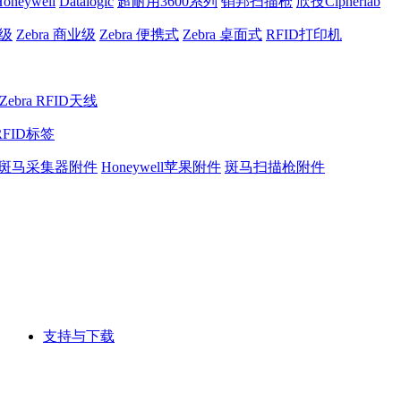
oneywell
Datalogic
超耐用3600系列
销邦扫描枪
欣技Cipherlab
业级
Zebra 商业级
Zebra 便携式
Zebra 桌面式
RFID打印机
Zebra RFID天线
RFID标签
斑马采集器附件
Honeywell苹果附件
斑马扫描枪附件
支持与下载