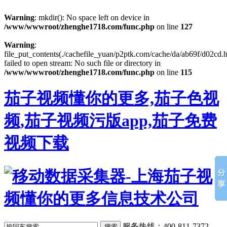
Warning
: mkdir(): No space left on device in
/www/wwwroot/zhenghe1718.com/func.php
on line
127
Warning
:
file_put_contents(./cachefile_yuan/p2ptk.com/cache/da/ab69f/d02cd.h
failed to open stream: No such file or directory in
/www/wwwroot/zhenghe1718.com/func.php
on line
115
茄子视频懂你的更多,茄子色视
频,茄子视频污版app,茄子免费
视频下载
服务热线：400-811-7372