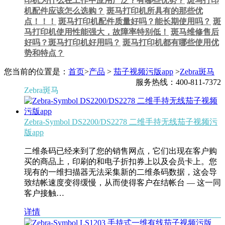
印机为什么在工作中应用广泛？有哪些优势？
斑马打印
机配件应该怎么选购？
斑马打印机所具有的那些优
点！！！
斑马打印机配件质量好吗？能长期使用吗？
斑
马打印机使用性能强大，故障率特别低！
斑马维修售后
好吗？斑马打印机好用吗？
斑马打印机都有哪些使用优
势和特点？
您当前的位置是：
首页
>
产品
>
茄子视频污版app
>
Zebra斑马
服务热线：400-811-7372
Zebra斑马
Zebra-Symbol DS2200/DS2278 二维手持无线茄子视频污
版app
二维条码已经来到了您的销售网点，它们出现在客户购
买的商品上，印刷的和电子折扣券上以及会员卡上。您
现有的一维扫描器无法采集新的二维条码数据，这会导
致结帐速度变得缓慢，从而使得客户在结帐台 — 这一同
客户接触…
详情