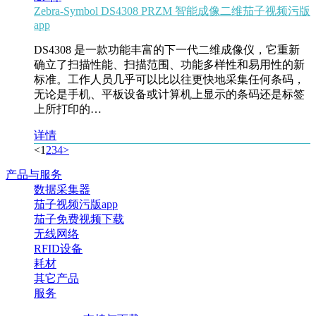
Zebra-Symbol DS4308 PRZM 智能成像二维茄子视频污版
app
DS4308 是一款功能丰富的下一代二维成像仪，它重新
确立了扫描性能、扫描范围、功能多样性和易用性的新
标准。工作人员几乎可以比以往更快地采集任何条码，
无论是手机、平板设备或计算机上显示的条码还是标签
上所打印的…
详情
<
1
2
3
4
>
产品与服务
数据采集器
茄子视频污版app
茄子免费视频下载
无线网络
RFID设备
耗材
其它产品
服务