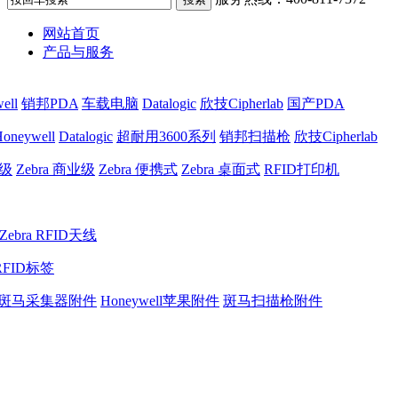
网站首页
产品与服务
ell
销邦PDA
车载电脑
Datalogic
欣技Cipherlab
国产PDA
oneywell
Datalogic
超耐用3600系列
销邦扫描枪
欣技Cipherlab
业级
Zebra 商业级
Zebra 便携式
Zebra 桌面式
RFID打印机
Zebra RFID天线
RFID标签
斑马采集器附件
Honeywell苹果附件
斑马扫描枪附件