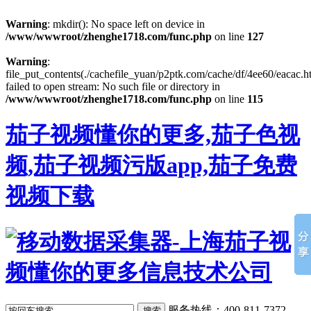
Warning
: mkdir(): No space left on device in
/www/wwwroot/zhenghe1718.com/func.php
on line
127
Warning
:
file_put_contents(./cachefile_yuan/p2ptk.com/cache/df/4ee60/eacac.h
failed to open stream: No such file or directory in
/www/wwwroot/zhenghe1718.com/func.php
on line
115
茄子视频懂你的更多,茄子色视
频,茄子视频污版app,茄子免费
视频下载
服务热线：400-811-7372