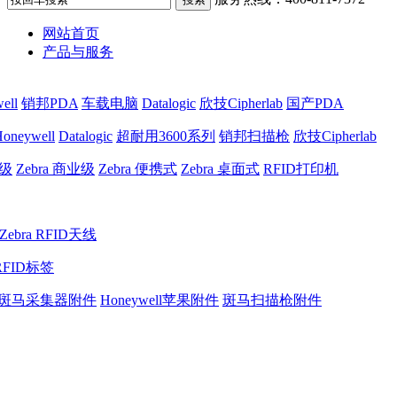
网站首页
产品与服务
ell
销邦PDA
车载电脑
Datalogic
欣技Cipherlab
国产PDA
oneywell
Datalogic
超耐用3600系列
销邦扫描枪
欣技Cipherlab
业级
Zebra 商业级
Zebra 便携式
Zebra 桌面式
RFID打印机
Zebra RFID天线
RFID标签
斑马采集器附件
Honeywell苹果附件
斑马扫描枪附件