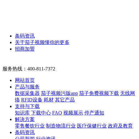
条码资讯
关于茄子视频懂你的更多
招商加盟
服务热线：
400-811-7372
网站首页
产品与服务
数据采集器
茄子视频污版app
茄子免费视频下载
无线网
络
RFID设备
耗材
其它产品
支持与下载
知识库
下载中心
FAQ
视频展示
停产通知
解决方案
零售餐饮行业
制造物流行业
医疗保健行业
政府及教育
条码资讯
公司新闻
行业资讯