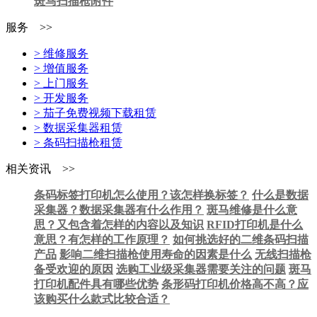
斑马扫描枪附件
服务 >>
> 维修服务
> 增值服务
> 上门服务
> 开发服务
> 茄子免费视频下载租赁
> 数据采集器租赁
> 条码扫描枪租赁
相关资讯 >>
条码标签打印机怎么使用？该怎样换标签？
什么是数据
采集器？数据采集器有什么作用？
斑马维修是什么意
思？又包含着怎样的内容以及知识
RFID打印机是什么
意思？有怎样的工作原理？
如何挑选好的二维条码扫描
产品
影响二维扫描枪使用寿命的因素是什么
无线扫描枪
备受欢迎的原因
选购工业级采集器需要关注的问题
斑马
打印机配件具有哪些优势
条形码打印机价格高不高？应
该购买什么款式比较合适？