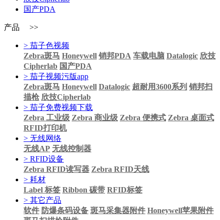
国产PDA
产品 >>
> 茄子色视频
Zebra斑马
Honeywell
销邦PDA
车载电脑
Datalogic
欣技
Cipherlab
国产PDA
> 茄子视频污版app
Zebra斑马
Honeywell
Datalogic
超耐用3600系列
销邦扫
描枪
欣技Cipherlab
> 茄子免费视频下载
Zebra 工业级
Zebra 商业级
Zebra 便携式
Zebra 桌面式
RFID打印机
> 无线网络
无线AP
无线控制器
> RFID设备
Zebra RFID读写器
Zebra RFID天线
> 耗材
Label 标签
Ribbon 碳带
RFID标签
> 其它产品
软件
防爆条码设备
斑马采集器附件
Honeywell苹果附件