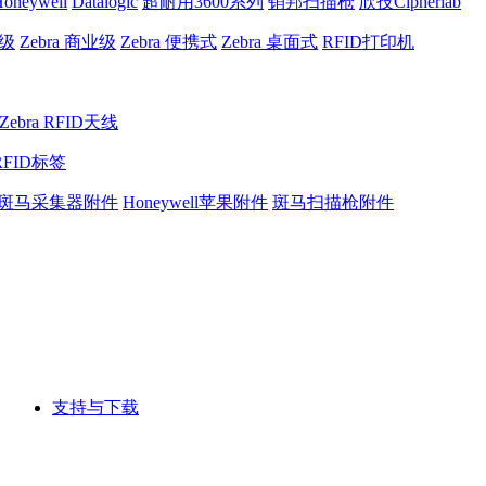
oneywell
Datalogic
超耐用3600系列
销邦扫描枪
欣技Cipherlab
业级
Zebra 商业级
Zebra 便携式
Zebra 桌面式
RFID打印机
Zebra RFID天线
RFID标签
斑马采集器附件
Honeywell苹果附件
斑马扫描枪附件
支持与下载