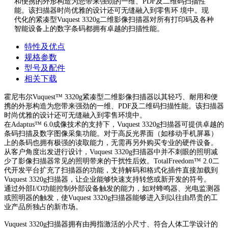
和便携的外形构造为您带来强劲的一维、PDF及二维码扫描性
能。该扫描器时尚优雅的设计还可无缝融入到零售环 境中。现
代化的紧凑型Vuquest 3320g二维影像扫描器对所有打印码及各种
智能设备上的数字条码都拥有卓越的扫描性能。
特性及优点
规格参数
型号及配件
相关下载
霍尼韦尔Vuquest™ 3320g紧凑型二维影像扫描器以其轻巧、
耐用和便
携的外形构造为您带来强劲的一维、PDF及二维码
扫描性能。该扫描器
时尚优雅的设计还可无缝融入到零售环
境中。
在Adaptus™ 6.0成像技术的支持下，Vuquest 3320g扫描器
可提供卓越的
条码扫描及数字图像采集功能。对于高反光界面
（如移动手机屏幕）
上的条码也拥有极强的读取能力，无需再另
外购买专业的硬件设备。
从客户角度出发进行设计，Vuquest 3320g扫描器中并不刺
眼的照明减
少了影像扫描器常见的照明带来的干扰性后效。
TotalFreedom™ 2.0二
代开发平台扩充了扫描器的功能，支持
解码和格式化插件直接加载到
Vuquest 3320g扫描器，让企
业能够快速支持转悠或新开发的符号。
通过外部I/O功能控制外部设备触发的能力，如对蜂鸣器、光
电监测器
或照明器的触发，使Vuquest 3320g扫描器能够进
入到以往由昂贵的工
业产品所独占的新市场。
Vuquest 3320g扫描器拥有由拇指激活的小尺寸、符合人体工
学设计的