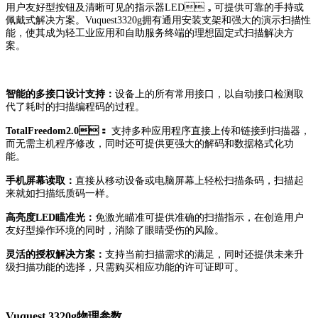
用户友好型按钮及清晰可见的指示器LED，可提供可
靠的手持或
佩戴式解决方案。Vuquest3320g拥有通用安装
支架和强大的演示扫描性
能，使其成为轻工业应用和自助服务
终端的理想固定式扫描解决方
案。
智能的多接口设计支持：
设备上的所有常用接口，以自动接口检测取
代了耗时的扫描编程码的过程。
TotalFreedom2.0：
支持多种应用程序直接上传和链接到扫描器，
而无需主机程序修改，同时还可提供更强大的解码和数据格式化功
能。
手机屏幕读取：
直接从移动设备或电脑屏幕上轻松扫描条码，扫描起
来就如扫描纸质码一样。
高亮度LED瞄准光：
免激光瞄准可提供准确的扫描指示，在创造用户
友好型操作环境的同时，消除了眼睛受伤的风险。
灵活的授权解决方案：
支持当前扫描需求的满足，同时还提供未来升
级扫描功能的选择，只需购买相应功能的许可证即可。
Vuquest 3320g
物理参数