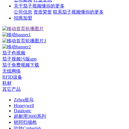
关于茄子视频懂你的更多
公司信息
资质荣誉
联系茄子视频懂你的更多
招商加盟
茄子色视频
茄子视频污版app
茄子免费视频下载
无线网络
RFID设备
耗材
其它产品
Zebra斑马
Honeywell
Datalogic
超耐用3600系列
销邦扫描枪
欣技Cipherlab