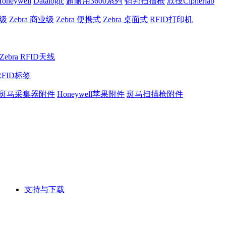
oneywell
Datalogic
超耐用3600系列
销邦扫描枪
欣技Cipherlab
业级
Zebra 商业级
Zebra 便携式
Zebra 桌面式
RFID打印机
Zebra RFID天线
RFID标签
斑马采集器附件
Honeywell苹果附件
斑马扫描枪附件
支持与下载