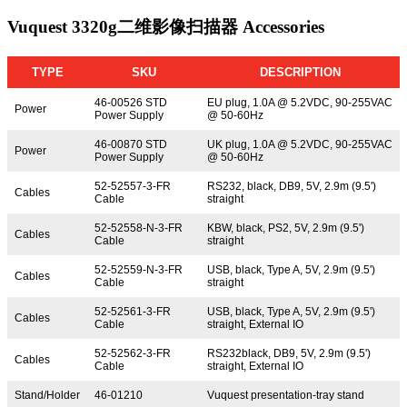
Vuquest 3320g二维影像扫描器 Accessories
TYPE
SKU
DESCRIPTION
46-00526 STD
EU plug, 1.0A @ 5.2VDC, 90-255VAC
Power
Power Supply
@ 50-60Hz
46-00870 STD
UK plug, 1.0A @ 5.2VDC, 90-255VAC
Power
Power Supply
@ 50-60Hz
52-52557-3-FR
RS232, black, DB9, 5V, 2.9m (9.5')
Cables
Cable
straight
52-52558-N-3-FR
KBW, black, PS2, 5V, 2.9m (9.5')
Cables
Cable
straight
52-52559-N-3-FR
USB, black, Type A, 5V, 2.9m (9.5')
Cables
Cable
straight
52-52561-3-FR
USB, black, Type A, 5V, 2.9m (9.5')
Cables
Cable
straight, External IO
52-52562-3-FR
RS232black, DB9, 5V, 2.9m (9.5')
Cables
Cable
straight, External IO
Stand/Holder
46-01210
Vuquest presentation-tray stand