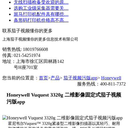
无线扫描枪备受欢迎的原…
选购工业级采集器需要关…
斑马打印机配件具有哪些…
条形码打印机价格高不高…
联系茄子视频懂你的更多
上海茄子视频懂你的更多信息技术有限公司
销售热线: 18019766608
传真: 021-54251974
地址：上海市徐汇区田林路142
号H座701室
您当前的位置是：
首页
>
产品
>
茄子视频污版app
>
Honeywell
服务热线：400-811-7372
Honeywell Vuquest 3320g 二维影像固定式茄子视频
污版app
霍尼韦尔Vuquest™ 3320g紧凑型二维影像扫描器以其轻巧、耐用