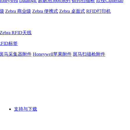
oneywell
Datalogic
超耐用3600系列
销邦扫描枪
欣技Cipherlab
业级
Zebra 商业级
Zebra 便携式
Zebra 桌面式
RFID打印机
Zebra RFID天线
RFID标签
斑马采集器附件
Honeywell苹果附件
斑马扫描枪附件
支持与下载