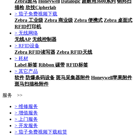
Zebra斑马
Honeywell
Datalogic
超耐用3600系列
销邦扫
描枪
欣技Cipherlab
> 茄子免费视频下载
Zebra 工业级
Zebra 商业级
Zebra 便携式
Zebra 桌面式
RFID打印机
> 无线网络
无线AP
无线控制器
> RFID设备
Zebra RFID读写器
Zebra RFID天线
> 耗材
Label 标签
Ribbon 碳带
RFID标签
> 其它产品
软件
防爆条码设备
斑马采集器附件
Honeywell苹果附件
斑马扫描枪附件
服务 >>
> 维修服务
> 增值服务
> 上门服务
> 开发服务
> 茄子免费视频下载租赁