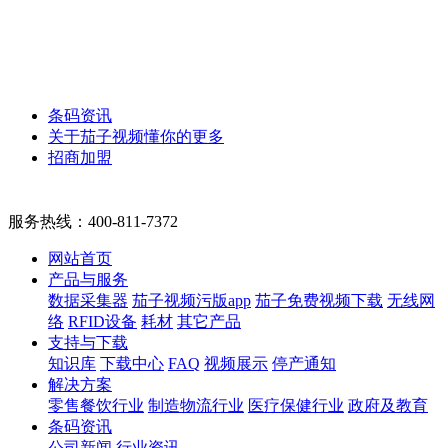
条码资讯
关于茄子视频懂你的更多
招商加盟
服务热线：
400-811-7372
网站首页
产品与服务
数据采集器
茄子视频污版app
茄子免费视频下载
无线网
络
RFID设备
耗材
其它产品
支持与下载
知识库
下载中心
FAQ
视频展示
停产通知
解决方案
零售餐饮行业
制造物流行业
医疗保健行业
政府及教育
条码资讯
公司新闻
行业资讯