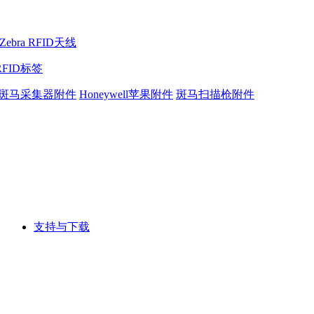
Zebra RFID天线
RFID标签
斑马采集器附件
Honeywell苹果附件
斑马扫描枪附件
支持与下载