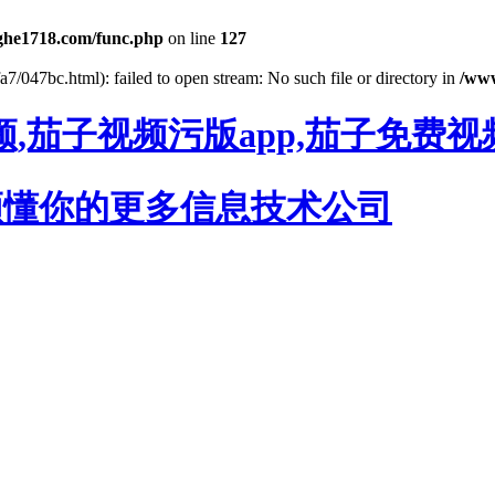
he1718.com/func.php
on line
127
7/047bc.html): failed to open stream: No such file or directory in
/ww
,茄子视频污版app,茄子免费视