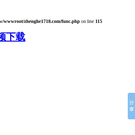
w/wwwroot/zhenghe1718.com/func.php
on line
115
频下载