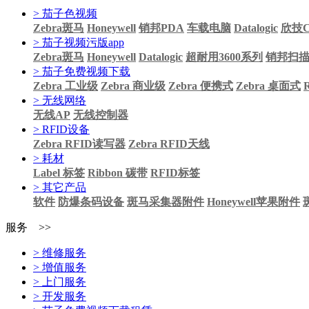
> 茄子色视频
Zebra斑马
Honeywell
销邦PDA
车载电脑
Datalogic
欣技Ci
> 茄子视频污版app
Zebra斑马
Honeywell
Datalogic
超耐用3600系列
销邦扫
> 茄子免费视频下载
Zebra 工业级
Zebra 商业级
Zebra 便携式
Zebra 桌面式
> 无线网络
无线AP
无线控制器
> RFID设备
Zebra RFID读写器
Zebra RFID天线
> 耗材
Label 标签
Ribbon 碳带
RFID标签
> 其它产品
软件
防爆条码设备
斑马采集器附件
Honeywell苹果附件
服务 >>
> 维修服务
> 增值服务
> 上门服务
> 开发服务