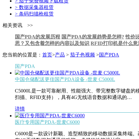
> 茄子免费视频下载租赁
> 数据采集器租赁
> 条码扫描枪租赁
相关资讯 >>
国产PDA的发展历程
国产PDA的发展趋势是怎样?
性价
思？又包含着怎样的内容以及知识
RFID打印机是什么
您当前的位置是：
首页
>
产品
>
茄子色视频
>
国产PDA
国产PDA
中国仓储配送更佳国产PDA设备 -世麦 C5000L
C5000L是一款可靠耐用、性能强大、带完整数字键盘的移
扫描、RFID支持），具有4G无线语音数据和通讯的…
详情
医疗专用国产PDA-世麦C6000
C6000是一款设计新颖、造型精致的移动数据采集终端。基于a