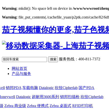
Warning
: mkdir(): No space left on device in
/www/wwwroot/zheng
Warning
: file_put_contents(./cachefile_yuan/p2ptk.com/cache/82/6dfa
茄子视频懂你的更多,茄子色视频
服务热线：400-811-7372
网站首页
产品与服务
ell
销邦PDA
车载电脑
Datalogic
欣技Cipherlab
国产PDA
oneywell
Datalogic
超耐用3600系列
销邦扫描枪
欣技Cipherlab
业级
Zebra 商业级
Zebra 便携式
Zebra 桌面式
RFID打印机