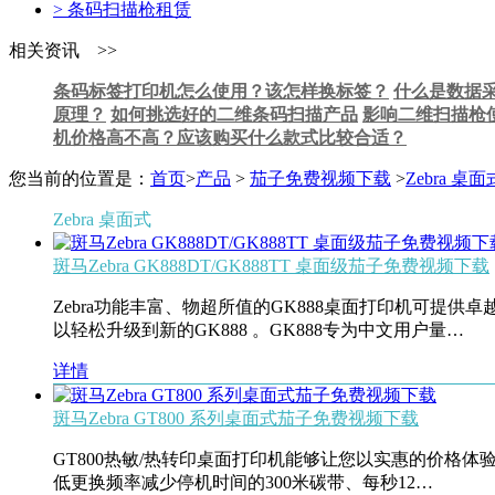
> 条码扫描枪租赁
相关资讯 >>
条码标签打印机怎么使用？该怎样换标签？
什么是数据
原理？
如何挑选好的二维条码扫描产品
影响二维扫描枪
机价格高不高？应该购买什么款式比较合适？
您当前的位置是：
首页
>
产品
>
茄子免费视频下载
>
Zebra 桌面
Zebra 桌面式
斑马Zebra GK888DT/GK888TT 桌面级茄子免费视频下载
Zebra功能丰富、物超所值的GK888桌面打印机可提
以轻松升级到新的GK888 。GK888专为中文用户量…
详情
斑马Zebra GT800 系列桌面式茄子免费视频下载
GT800热敏/热转印桌面打印机能够让您以实惠的价
低更换频率减少停机时间的300米碳带、每秒12…