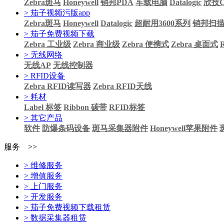
Zebra斑马
Honeywell
销邦PDA
车载电脑
Datalogic
欣技Ci
> 茄子视频污版app
Zebra斑马
Honeywell
Datalogic
超耐用3600系列
销邦扫
> 茄子免费视频下载
Zebra 工业级
Zebra 商业级
Zebra 便携式
Zebra 桌面式
> 无线网络
无线AP
无线控制器
> RFID设备
Zebra RFID读写器
Zebra RFID天线
> 耗材
Label 标签
Ribbon 碳带
RFID标签
> 其它产品
软件
防爆条码设备
斑马采集器附件
Honeywell苹果附件
服务 >>
> 维修服务
> 增值服务
> 上门服务
> 开发服务
> 茄子免费视频下载租赁
> 数据采集器租赁