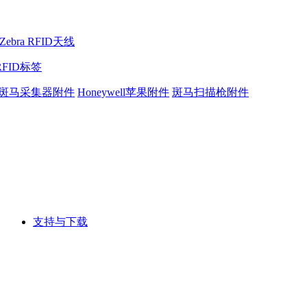
Zebra RFID天线
RFID标签
斑马采集器附件
Honeywell苹果附件
斑马扫描枪附件
支持与下载