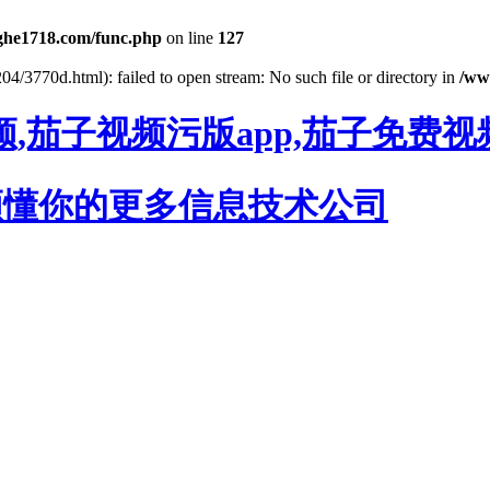
he1718.com/func.php
on line
127
04/3770d.html): failed to open stream: No such file or directory in
/ww
,茄子视频污版app,茄子免费视