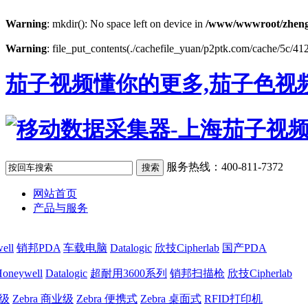
Warning
: mkdir(): No space left on device in
/www/wwwroot/zheng
Warning
: file_put_contents(./cachefile_yuan/p2ptk.com/cache/5c/412
茄子视频懂你的更多,茄子色视频
服务热线：400-811-7372
网站首页
产品与服务
ell
销邦PDA
车载电脑
Datalogic
欣技Cipherlab
国产PDA
oneywell
Datalogic
超耐用3600系列
销邦扫描枪
欣技Cipherlab
业级
Zebra 商业级
Zebra 便携式
Zebra 桌面式
RFID打印机