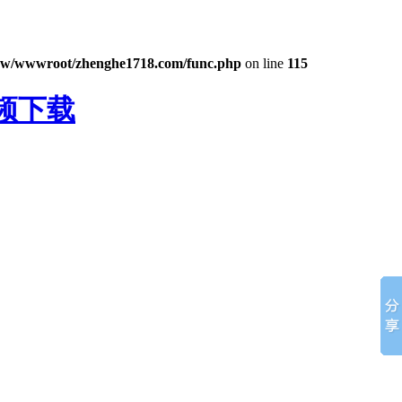
w/wwwroot/zhenghe1718.com/func.php
on line
115
频下载