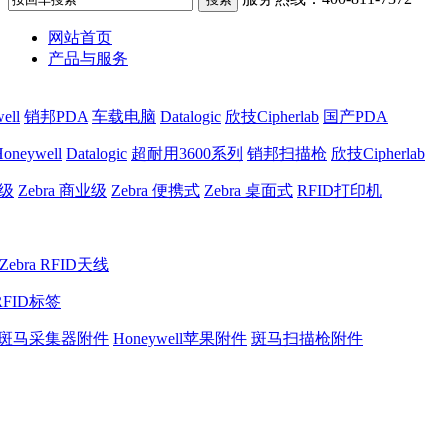
网站首页
产品与服务
ell
销邦PDA
车载电脑
Datalogic
欣技Cipherlab
国产PDA
oneywell
Datalogic
超耐用3600系列
销邦扫描枪
欣技Cipherlab
业级
Zebra 商业级
Zebra 便携式
Zebra 桌面式
RFID打印机
Zebra RFID天线
RFID标签
斑马采集器附件
Honeywell苹果附件
斑马扫描枪附件