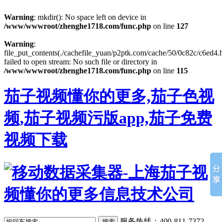
Warning
: mkdir(): No space left on device in
/www/wwwroot/zhenghe1718.com/func.php
on line
127
Warning
:
file_put_contents(./cachefile_yuan/p2ptk.com/cache/50/0c82c/c6ed4.h
failed to open stream: No such file or directory in
/www/wwwroot/zhenghe1718.com/func.php
on line
115
茄子视频懂你的更多,茄子色视
频,茄子视频污版app,茄子免费
视频下载
服务热线：400-811-7372