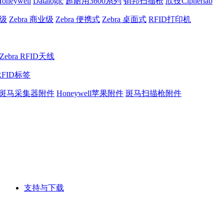
oneywell
Datalogic
超耐用3600系列
销邦扫描枪
欣技Cipherlab
业级
Zebra 商业级
Zebra 便携式
Zebra 桌面式
RFID打印机
Zebra RFID天线
RFID标签
斑马采集器附件
Honeywell苹果附件
斑马扫描枪附件
支持与下载