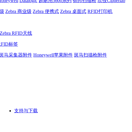
oneywell
Datalogic
超耐用3600系列
销邦扫描枪
欣技Cipherlab
业级
Zebra 商业级
Zebra 便携式
Zebra 桌面式
RFID打印机
Zebra RFID天线
RFID标签
斑马采集器附件
Honeywell苹果附件
斑马扫描枪附件
支持与下载