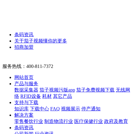
条码资讯
关于茄子视频懂你的更多
招商加盟
服务热线：
400-811-7372
网站首页
产品与服务
数据采集器
茄子视频污版app
茄子免费视频下载
无线网
络
RFID设备
耗材
其它产品
支持与下载
知识库
下载中心
FAQ
视频展示
停产通知
解决方案
零售餐饮行业
制造物流行业
医疗保健行业
政府及教育
条码资讯
公司新闻
行业资讯