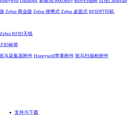
oneywell
Datalogic
超耐用3600系列
销邦扫描枪
欣技Cipherlab
业级
Zebra 商业级
Zebra 便携式
Zebra 桌面式
RFID打印机
Zebra RFID天线
RFID标签
斑马采集器附件
Honeywell苹果附件
斑马扫描枪附件
支持与下载