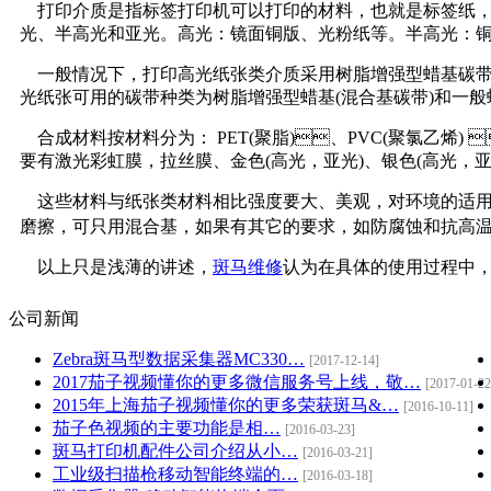
打印介质是指标签打印机可以打印的材料，也就是标签纸，
光、半高光和亚光。高光：镜面铜版、光粉纸等。半高光：
一般情况下，打印高光纸张类介质采用树脂增强型蜡基碳带或混合基碳
光纸张可用的碳带种类为树脂增强型蜡基(混合基碳带)和一般蜡基碳
合成材料按材料分为： PET(聚脂)、PVC(聚氯乙烯) 
要有激光彩虹膜，拉丝膜、金色(高光，亚光)、银色(高光，亚
这些材料与纸张类材料相比强度要大、美观，对环境的适
磨擦，可只用混合基，如果有其它的要求，如防腐蚀和抗高温性
以上只是浅薄的讲述，
斑马维修
认为在具体的使用过程中
公司新闻
Zebra斑马型数据采集器MC330…
[2017-12-14]
2017茄子视频懂你的更多微信服务号上线，敬…
[2017-01-22
2015年上海茄子视频懂你的更多荣获斑马&…
[2016-10-11]
茄子色视频的主要功能是相…
[2016-03-23]
斑马打印机配件公司介绍从小…
[2016-03-21]
工业级扫描枪移动智能终端的…
[2016-03-18]