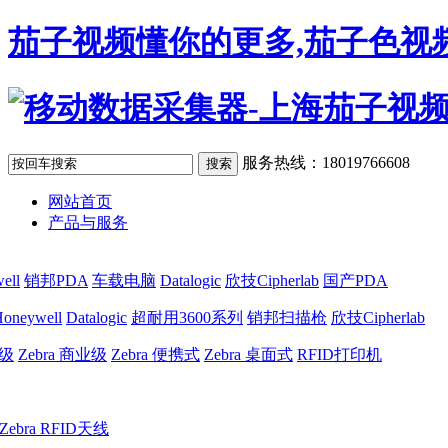
茄子视频懂你的更多,茄子色视频
服务热线：18019766608
网站首页
产品与服务
ell
销邦PDA
车载电脑
Datalogic
欣技Cipherlab
国产PDA
oneywell
Datalogic
超耐用3600系列
销邦扫描枪
欣技Cipherlab
业级
Zebra 商业级
Zebra 便携式
Zebra 桌面式
RFID打印机
Zebra RFID天线