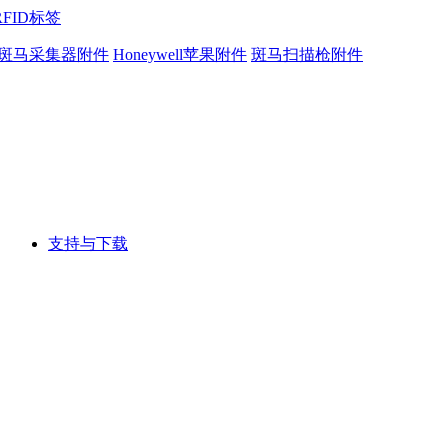
RFID标签
斑马采集器附件
Honeywell苹果附件
斑马扫描枪附件
支持与下载