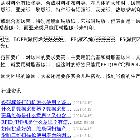
从材料分有纸张类、合成材料和布料类。在具体的大印时，
铜版纸。亚光纸：胶版纸。特种纸有铝箔纸、荧光纸、热敏/热转印纸
带，特别是镜面铜版纸，它虽叫铜版，但表面是一层合成材
带。而亚光类只能用树脂碳带来打印。
、BOPP(聚丙烯)、 PE(聚乙烯)、PS(聚丙
光)。
用范围要广，对碳带的要求要高，主要用混合基和树脂基碳带
，就要用树脂基碳带，但这时的标签只能用PET(180℃)和POLYIM
，因为环境的原因，大家还是要多实验几种搭配，找到当前的生产环
行业资讯
条码标签打印机怎么使用？该…
[2021-04-19]
什么是数据采集器？数据采集…
]
[2021-04-19]
斑马维修是什么意思？又包含…
[2021-04-16]
RFID打印机是什么意思？有怎…
[2021-04-16]
如何挑选好的二维条码扫描产…
[2021-04-15]
影响二维扫描枪使用寿命的因…
[2021-04-15]