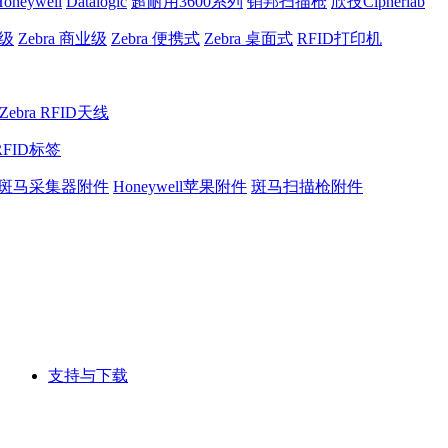
oneywell
Datalogic
超耐用3600系列
销邦扫描枪
欣技Cipherlab
业级
Zebra 商业级
Zebra 便携式
Zebra 桌面式
RFID打印机
Zebra RFID天线
RFID标签
斑马采集器附件
Honeywell苹果附件
斑马扫描枪附件
支持与下载